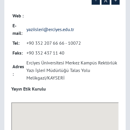
-
A
+
Web :
E-
yaziisleri@erciyes.edu.tr
mail:
Tel:
+90 352 207 66 66 - 10072
Faks:
+90 352 437 11 40
Erciyes Üniversitesi Merkez Kampüs Rektörlük
Adres
Yazı İşleri Müdürlüğü Talas Yolu
:
Melikgazi/KAYSERİ
Yayın Etik Kurulu